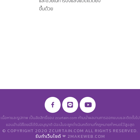
และช่วยในการบังแสงแดดได้ดียิ่ง
ขึ้นด้วย
เนื้อหาและรูปภาพ เป็นลิขสิทธิ์ของ zcurtain.com ห้ามนำผลงานการออกแบบและติดตั้งไป
แอบอ้างใช้โดยมิได้รับอนุญาติ มิฉะนั้นจะถูกดำเนินคดีตามที่กฎหมายกำหนดไว้สูงสุด
© COPYRIGHT 2020 ZCURTAIN.COM ALL RIGHTS RESERVED.
รับทำเว็บไซต์
❤ 2MAKEWEB.COM