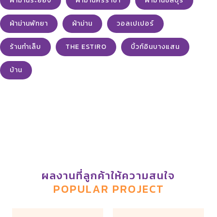
ผ้าม่านระยอง
ผ้าม่านศรีราชา
ผ้าม่านชลบุรี
บิวท์อินแบบสั่งทำ
MADE TO ORDER
ผ้าม่านพัทยา
ผ้าม่าน
วอลเปเปอร์
บิวท์อินแบบสั่งทำ
ร้านทำเล็บ
THE ESTIRO
บิ้วท์อินบางแสน
ตู้ใส่หนังสือหลังเปียโน บิวท์
บ้าน
อินสั่งทำตามแบบ พระราม2
งาน HMR ปิดผิวด้วยลามิ...
ผลงานที่ลูกค้าให้ความสนใจ
POPULAR PROJECT