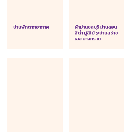
บ้านพักตากอากาศ
ผ้าม่านชลบุรี ม่านลอน
สีดำ มู่ลี่ไม้ @บ้านสร้าง
เอง บางทราย