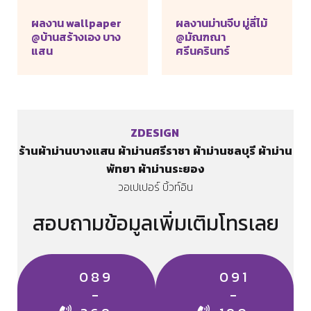
ผลงาน wallpaper
ผลงานม่านจีบ มู่ลี่ไม้
@บ้านสร้างเอง บาง
@มัณฑณา
แสน
ศรีนครินทร์
ZDESIGN
ร้านผ้าม่านบางแสน
ผ้าม่านศรีราชา
ผ้าม่านชลบุรี
ผ้าม่าน
พัทยา
ผ้าม่านระยอง
​วอเปเปอร์ บิ้วท์อิน
สอบถามข้อมูลเพิ่มเติมโทรเลย
089
091
-
-